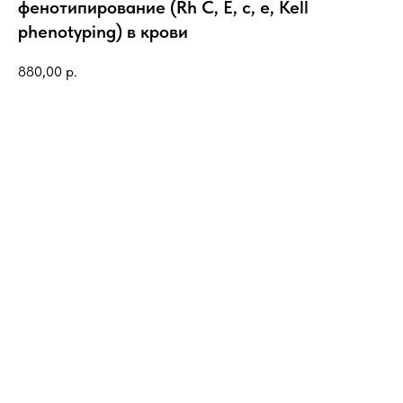
фенотипирование (Rh C, E, c, e, Kell
phenotyping) в крови
880,00
р.