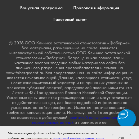
Бонусная программа
Правовая информация
Налоговый вычет
© 2026 ООО Клиника эстетической стоматологии «Фаберже».
Все материалы, размещенные на сайте, являются
интеллектуальной собственностью ООО Клиника эстетической
стоматологии «Фаберже». Запрещено как полное, так и
частичное воспроизведение любых материалов сайта без
письменного разрешения правообладателя и ссылки на
www.fabergedent.ru. Вся представленная на сайте информация не
является исчерпывающей. Данные, касающиеся стоимости услуг,
носят ознакомительный характер и ни при каких условиях не
являются публичной офертой, определяемой положениями пункта
2 статьи 437 Гражданского Кодекса Российской Федерации.
Указанные цены являются рекомендованными и могут отличаться
от действительных цен, для более подробной информации по
указанным на сайте телефонам. Имеются противопоказания,
требуется консультация врача. Используя сайт Fabergedent.ru Вы
соглашаетесь с действующей
политикой конфиденциальности
персональных данных
и принимаете ее.
Мы используем файлы cookie. Продолжая пользоваться
OK
сайтом, вы соглашаетесь с
политикой конфиденциальности