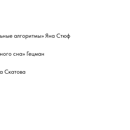
льные алгоритмы» Яна Стюф
ного сна» Гецман
на Скатова