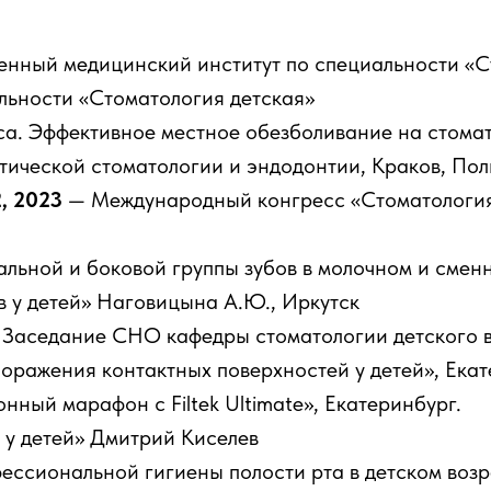
енный медицинский институт по специальности «С
льности «Стоматология детская»
сса. Эффективное местное обезболивание на стом
евтической стоматологии и эндодонтии, Краков, По
2, 2023
— Международный конгресс «Стоматология
льной и боковой группы зубов в молочном и смен
 у детей» Наговицына А.Ю., Иркутск
en» Заседание СНО кафедры стоматологии детского 
оражения контактных поверхностей у детей», Екат
ный марафон с Filtek Ultimate», Екатеринбург.
у детей» Дмитрий Киселев
ссиональной гигиены полости рта в детском возр