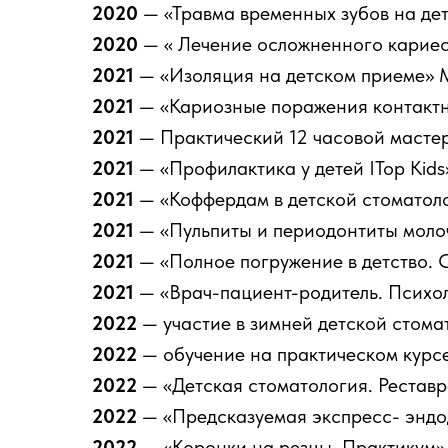
2020
— «Травма временных зубов на дет
2020
— « Лечение осложненного кариес
2021
— «Изоляция на детском приеме» 
2021
— «Кариозные поражения контактны
2021
— Практический 12 часовой мастер
2021
— «Профилактика у детей ITop Kids
2021
— «Коффердам в детской стоматоло
2021
— «Пульпиты и периодонтиты моло
2021
— «Полное погружение в детство.
2021
— «Врач-пациент-родитель. Психо
2022
— участие в зимней детской стома
2022
— обучение на практическом курсе
2022
— «Детская стоматология. Рестав
2022
— «Предсказуемая экспресс- эндо
2022
— «Коронки на резцы. Практикум»