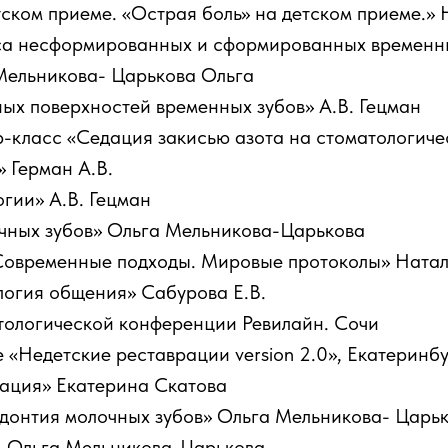
ском приеме. «Острая боль» на детском приеме.» 
а несформированных и сформированных временны
Мельникова- Царькова Ольга
х поверхностей временных зубов» А.В. Гецман
-класс «Седация закисью азота на стоматологич
» Герман А.В.
гии» А.В. Гецман
чных зубов» Ольга Мельникова-Царькова
 Современные подходы. Мировые протоколы» Натал
логия общения» Сабурова Е.В.
тологической конференции Ревилайн. Сочи
 «Недетские реставрации version 2.0», Екатеринб
рация» Екатерина Скатова
донтия молочных зубов» Ольга Мельникова- Царь
. Ольга Мельникова-Царькова