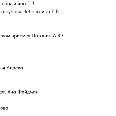
Небольсина Е.В.
х зубов» Небольсина Е.В.
еском приеме» Потанин А.Ю.
ья Адаева
ург. Яна Фейдман
кова