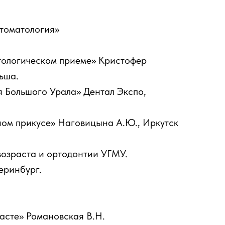
томатология»
атологическом приеме» Кристофер
льша.
 Большого Урала» Дентал Экспо,
ном прикусе» Наговицына А.Ю., Иркутск
возраста и ортодонтии УГМУ.
еринбург.
асте» Романовская В.Н.