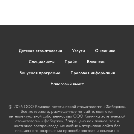
Детская стоматология
Услуги
О клинике
Специалисты
Прайс
Вакансии
Бонусная программа
Правовая информация
Налоговый вычет
© 2026 ООО Клиника эстетической стоматологии «Фаберже».
Все материалы, размещенные на сайте, являются
интеллектуальной собственностью ООО Клиника эстетической
стоматологии «Фаберже». Запрещено как полное, так и
частичное воспроизведение любых материалов сайта без
письменного разрешения правообладателя и ссылки на